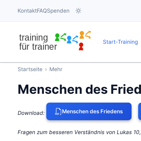
Direkt zum Inhalt
Kontakt
FAQ
Spenden
Navigati
Start-Training
Startseite
›
Mehr
Menschen des Frie
Menschen des Friedens
Download:
Fragen zum besseren Verständnis von Lukas 10