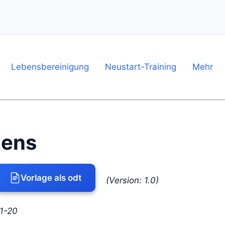
on
Lebensbereinigung
Neustart-Training
Mehr
dens
Vorlage als odt
(Version: 1.0)
,1-20