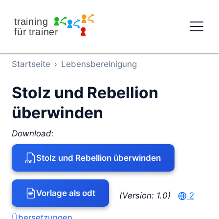
Direkt zum Inhalt
Startseite
›
Lebens­bereinigung
Stolz und Rebellion
überwinden
Download:
Stolz und Rebellion überwinden
Vorlage als odt
(Version: 1.0)
2
Übersetzungen